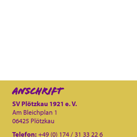
DANN MELDE DICH
BEI UNS.
KONTAKT
Anschrift
SV Plötzkau 1921 e. V.
Am Bleichplan 1
06425 Plötzkau
Telefon:
+49 (0) 174 / 31 33 22 6